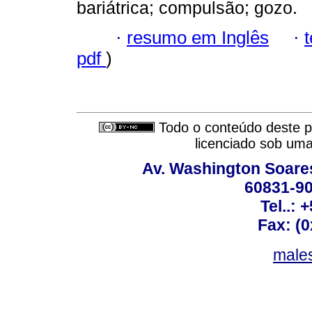
bariátrica; compulsão; gozo.
·
resumo em Inglês
·
pdf
)
Todo o conteúdo deste pe
licenciado sob um
Av. Washington Soares
60831-90
Tel..: 
Fax: (
males