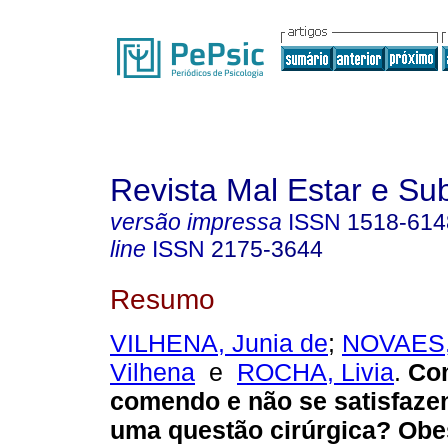
Revista Mal Estar e Sub
versão impressa
ISSN
1518-614
line
ISSN
2175-3644
Resumo
VILHENA, Junia de
;
NOVAES,
Vilhena
e
ROCHA, Livia
.
Co
comendo e não se satisfaze
uma questão cirúrgica? Obe