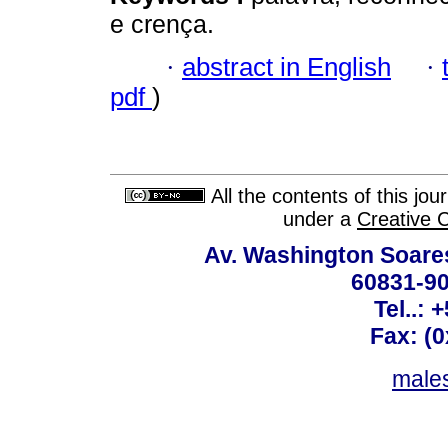
e crença.
·
abstract in English
·
pdf
)
All the contents of this jo
under a
Creative 
Av. Washington Soares
60831-90
Tel..: 
Fax: (
males