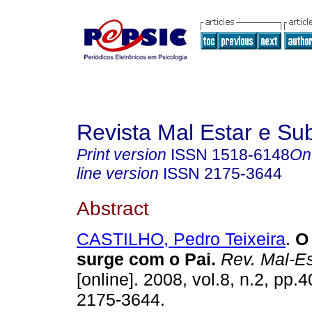
Revista Mal Estar e Sub
Print version
ISSN
1518-6148
On
line version
ISSN
2175-3644
Abstract
CASTILHO, Pedro Teixeira
.
O
surge com o Pai
.
Rev. Mal-Es
[online]. 2008, vol.8, n.2, pp
2175-3644.