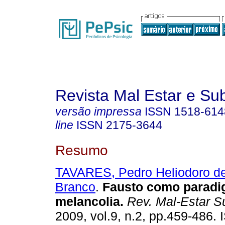
Revista Mal Estar e Sub
versão impressa
ISSN
1518-614
line
ISSN
2175-3644
Resumo
TAVARES, Pedro Heliodoro d
Branco
.
Fausto como paradi
melancolia
.
Rev. Mal-Estar Su
2009, vol.9, n.2, pp.459-486.