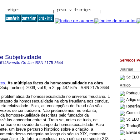
 e Subjetividade
Serviços P
-6148
versão On-line
ISSN
2175-3644
Journal
SciELO 
tes
.
As múltiplas faces da homossexualidade na obra
Artigo
Subj.
[online]. 2009, vol.9, n.2, pp.487-525. ISSN 2175-3644.
Portugu
a problemática da homossexualidade no universo freudiano. É
Artigo 
 estatuto da homossexualidade na obra freudiana nos conduz,
rta relatividade. Pois, as concepções de Freud não são
Referên
vezes se contradizem. Não pretendemos, no entanto,
Como cit
s da homossexualidade descritas pelo fundador da
SciELO 
ê-las concordar entre si. Trata-se, antes de tudo, de
crítico e renovado do campo da homossexualidade. Para
Traduçã
ente, um breve percurso histórico sobre a criação, a
Enviar e
hamento dessa categoria ao longo do século XIX, momento
icanálise. De fato, a sexologia, nova ciência do século XIX,