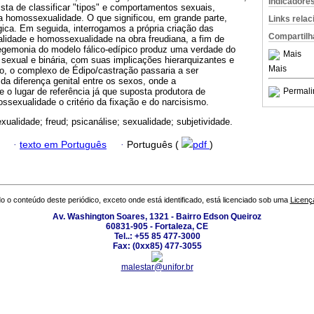
Indicadore
ista de classificar "tipos" e comportamentos sexuais,
a homossexualidade. O que significou, em grande parte,
Links rela
gica. Em seguida, interrogamos a própria criação das
Compartilh
alidade e homossexualidade na obra freudiana, a fim de
hegemonia do modelo fálico-edípico produz uma verdade do
Mais
o sexual e binária, com suas implicações hierarquizantes e
Mais
do, o complexo de Édipo/castração passaria a ser
a diferença genital entre os sexos, onde a
o lugar de referência já que suposta produtora de
Permali
ssexualidade o critério da fixação e do narcisismo.
ualidade; freud; psicanálise; sexualidade; subjetividade.
·
texto em Português
·
Português (
pdf
)
o o conteúdo deste periódico, exceto onde está identificado, está licenciado sob uma
Licenç
Av. Washington Soares, 1321 - Bairro Edson Queiroz
60831-905 - Fortaleza, CE
Tel..: +55 85 477-3000
Fax: (0xx85) 477-3055
malestar@unifor.br