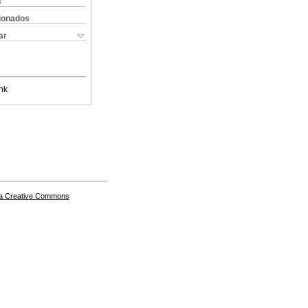
s
cionados
ar
nk
a Creative Commons