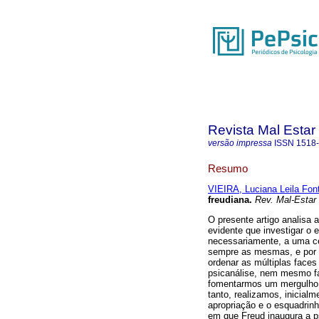
Revista Mal Estar
versão impressa
ISSN
1518
Resumo
VIEIRA, Luciana Leila Fon
freudiana
.
Rev. Mal-Estar 
O presente artigo analisa 
evidente que investigar o
necessariamente, a uma ce
sempre as mesmas, e por 
ordenar as múltiplas face
psicanálise, nem mesmo faz
fomentarmos um mergulho 
tanto, realizamos, inicialm
apropriação e o esquadrin
em que Freud inaugura a ps