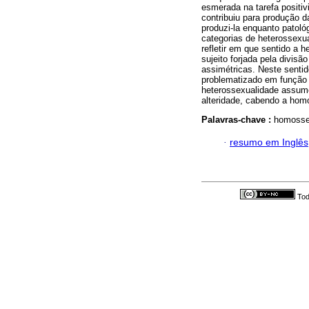
esmerada na tarefa positiv
contribuiu para produção d
produzi-la enquanto patoló
categorias de heterossexu
refletir em que sentido a 
sujeito forjada pela divisã
assimétricas. Neste senti
problematizado em função d
heterossexualidade assume 
alteridade, cabendo a homo
Palavras-chave :
homossex
·
resumo em Inglês
Tod