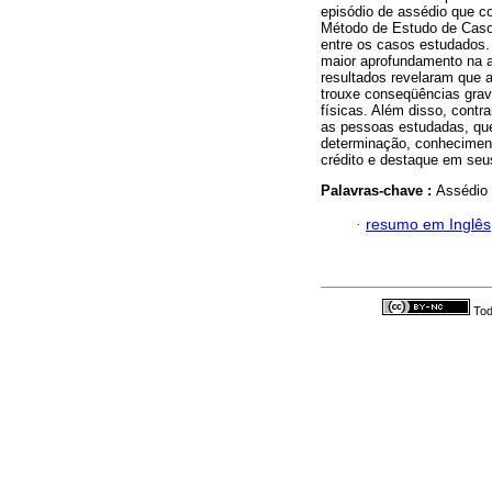
episódio de assédio que co
Método de Estudo de Casos
entre os casos estudados. 
maior aprofundamento na a
resultados revelaram que 
trouxe conseqüências grav
físicas. Além disso, contra
as pessoas estudadas, que
determinação, conheciment
crédito e destaque em seus
Palavras-chave :
Assédio 
·
resumo em Inglês
Tod