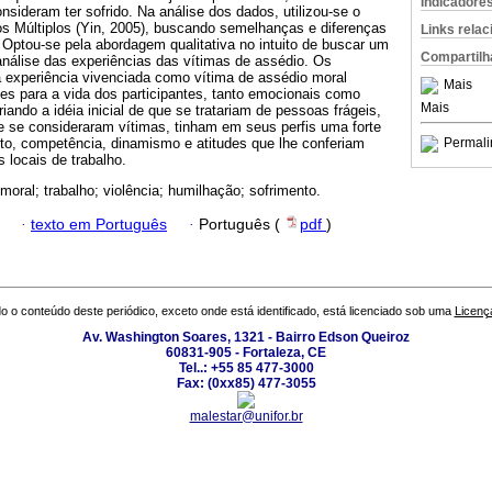
Indicadore
nsideram ter sofrido. Na análise dos dados, utilizou-se o
 Múltiplos (Yin, 2005), buscando semelhanças e diferenças
Links rela
Optou-se pela abordagem qualitativa no intuito de buscar um
Compartilh
nálise das experiências das vítimas de assédio. Os
a experiência vivenciada como vítima de assédio moral
Mais
es para a vida dos participantes, tanto emocionais como
Mais
riando a idéia inicial de que se tratariam de pessoas frágeis,
 se consideraram vítimas, tinham em seus perfis uma forte
o, competência, dinamismo e atitudes que lhe conferiam
Permali
 locais de trabalho.
moral; trabalho; violência; humilhação; sofrimento.
·
texto em Português
·
Português (
pdf
)
o o conteúdo deste periódico, exceto onde está identificado, está licenciado sob uma
Licenç
Av. Washington Soares, 1321 - Bairro Edson Queiroz
60831-905 - Fortaleza, CE
Tel..: +55 85 477-3000
Fax: (0xx85) 477-3055
malestar@unifor.br