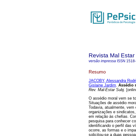
Revista Mal Estar
versão impressa
ISSN
1518
Resumo
JACOBY, Alessandra Rodr
Gislaine Jardim
.
Assédio 
Rev. Mal-Estar Subj.
[onlin
O assédio moral vem se to
Situações de assédio moral
Todavia, atualmente, vem 
organizações e sindicatos
em relação às chefias. Co
pesquisa para conhecer c
identificando o perfil das 
ocorre, as formas e o impa
solicitou-se a duas pessoa