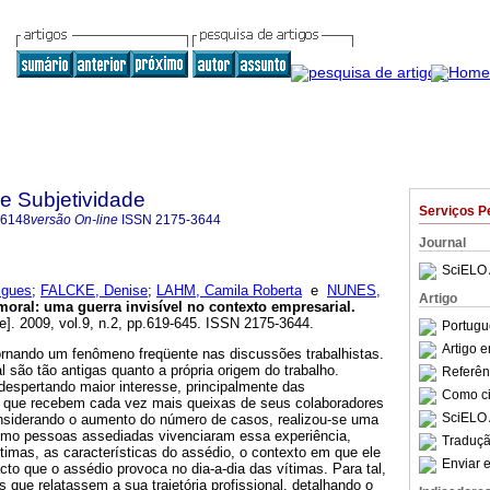
 e Subjetividade
Serviços P
-6148
versão On-line
ISSN
2175-3644
Journal
SciELO 
igues
;
FALCKE, Denise
;
LAHM, Camila Roberta
e
NUNES,
Artigo
moral
:
uma guerra invisível no contexto empresarial
.
e]. 2009, vol.9, n.2, pp.619-645. ISSN 2175-3644.
Portugu
Artigo 
rnando um fenômeno freqüente nas discussões trabalhistas.
 são tão antigas quanto a própria origem do trabalho.
Referên
despertando maior interesse, principalmente das
Como cit
, que recebem cada vez mais queixas de seus colaboradores
SciELO 
nsiderando o aumento do número de casos, realizou-se uma
omo pessoas assediadas vivenciaram essa experiência,
Traduçã
vítimas, as características do assédio, o contexto em que ele
Enviar e
cto que o assédio provoca no dia-a-dia das vítimas. Para tal,
s que relatassem a sua trajetória profissional, detalhando o