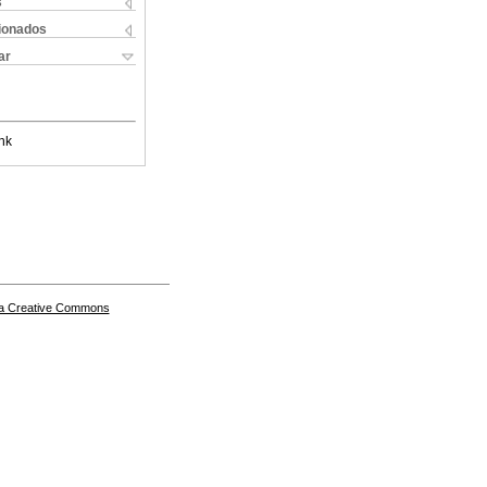
s
cionados
ar
nk
a Creative Commons