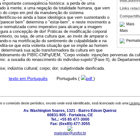
Indicadore
a importante conseqüência histórica: a perda de uma
rado à mente, e uma negação da totalidade humana, que vem
Links rela
o do corpo em prol da manutenção do sistema
Compartilh
dentificou-se ainda a base ideológica que vem sustentando o
 "parecer bem" determina o "estar-bem", e neste movimento a
Mais
a e normatizada como imperativo para alcançar a imagem
Mais
gura a concepção de dor! Práticas de modificação corporal
ntexto, ou seja, de uma cultura que, ao invés de amparar o
gando-o na mortificação do sentimento de culpabilidade e na
Permali
edita-se que esta violenta situação que se impõe ao homem
determinará sua ação transformadora da cultura em que
sdobramento do PIBIC-CNPq/UEM, "Corpo violado: injunções perversas da cultu
ix: a ousadia do renascimento do indivíduo-sujeito"(Fase II), do Departame
se; indústria cultural; corpo; dor; subjetividade danificada.
·
texto em Português
·
Português (
pdf
)
o o conteúdo deste periódico, exceto onde está identificado, está licenciado sob uma
Licenç
Av. Washington Soares, 1321 - Bairro Edson Queiroz
60831-905 - Fortaleza, CE
Tel..: +55 85 477-3000
Fax: (0xx85) 477-3055
malestar@unifor.br