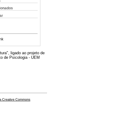
s
cionados
ar
nk
ra", ligado ao projeto de
nto de Psicologia - UEM
a Creative Commons