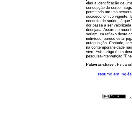
elas a identificação de um
concepção de corpo integ
permitindo um uso pervers
socioeconômico vigente. I
conceito de saúde, já que
dor passa a ser valorizad
desejada. Assim se reconfi
seriam um reflexo deste co
indivíduo, parece estar jo
autopunição. Contudo, acr
na contemporaneidade não 
vive. Este artigo é um de
pesquisa-intervenção "Phen
Palavras-chave :
Psicanáli
·
resumo em Inglês
Tod