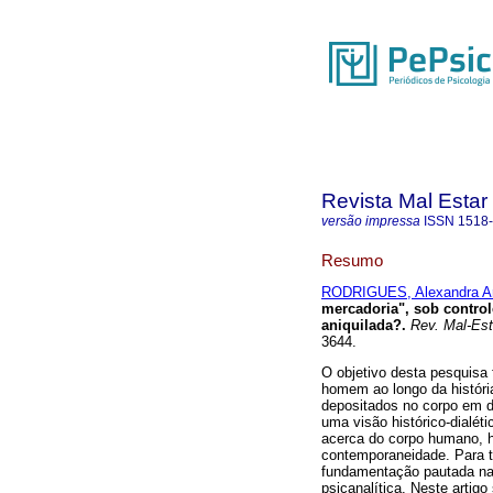
Revista Mal Estar
versão impressa
ISSN
1518
Resumo
RODRIGUES, Alexandra Ar
mercadoria", sob control
aniquilada?
.
Rev. Mal-Est
3644.
O objetivo desta pesquisa 
homem ao longo da históri
depositados no corpo em d
uma visão histórico-dialé
acerca do corpo humano, hi
contemporaneidade. Para t
fundamentação pautada na 
psicanalítica. Neste artig