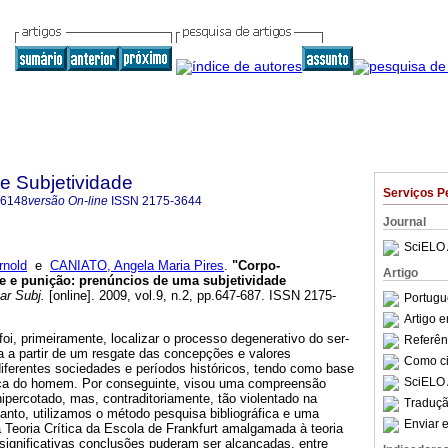
 e Subjetividade
Serviços P
-6148
versão On-line
ISSN
2175-3644
Journal
SciELO 
nold
e
CANIATO, Angela Maria Pires
.
"Corpo-
Artigo
e e punição
:
prenúncios de uma subjetividade
ar Subj.
[online]. 2009, vol.9, n.2, pp.647-687. ISSN 2175-
Portugu
Artigo 
foi, primeiramente, localizar o processo degenerativo do ser-
Referên
a a partir de um resgate das concepções e valores
Como cit
iferentes sociedades e períodos históricos, tendo como base
SciELO 
tica do homem. Por conseguinte, visou uma compreensão
percotado, mas, contraditoriamente, tão violentado na
Traduçã
anto, utilizamos o método pesquisa bibliográfica e uma
Enviar e
Teoria Crítica da Escola de Frankfurt amalgamada à teoria
o significativas conclusões puderam ser alcançadas, entre