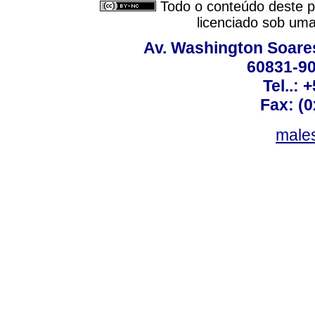
Todo o conteúdo deste pe
licenciado sob um
Av. Washington Soares
60831-90
Tel..: 
Fax: (
males