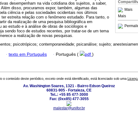
Compartilh
tivas desempenham na vida cotidiana dos sujeitos, a saber,
. Além disso, procuramos expor, também, algumas das
Mais
ela ciência e pelas sociedades ocidentais nos últimos
Mais
ter estreita relação com o fenômeno estudado. Para tanto, o
partir da realização de uma pesquisa bibliográfica em
Permali
u ao estudo e à análise de obras de sociólogos e
ja sendo foco de estudos recentes, por tratar-se de um tema
merece a realização de novas pesquisas.
ntos; psicotrópicos; contemporaneidade; psicanálise; sujeito; anestesiamen
·
texto em Português
·
Português (
pdf
)
o o conteúdo deste periódico, exceto onde está identificado, está licenciado sob uma
Licenç
Av. Washington Soares, 1321 - Bairro Edson Queiroz
60831-905 - Fortaleza, CE
Tel..: +55 85 477-3000
Fax: (0xx85) 477-3055
malestar@unifor.br