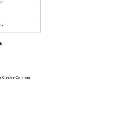
ar
nk
to.
a Creative Commons