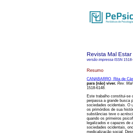
Revista Mal Estar
versão impressa
ISSN
1518
Resumo
CANABARRO, Rita de Cás
para (não) viver
.
Rev. Mal-
1518-6148.
Este trabalho constitui-s
perpassa a grande busca p
sociedades ocidentais. O
os primórdios de sua histó
substâncias teve o acrésc
quando os primeiros psic
legalizados e capazes de 
sociedades ocidentais, on
medicalização social. Des