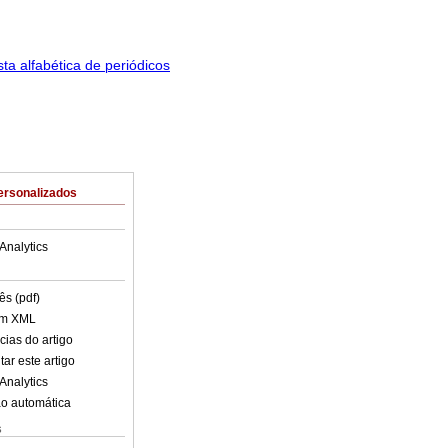
ersonalizados
Analytics
ês (pdf)
em XML
cias do artigo
ar este artigo
Analytics
o automática
s