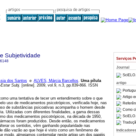
 e Subjetividade
Serviços P
-6148
Journal
SciELO 
sia dos Santos
e
ALVES, Márcia Barcellos
.
Uma pílula
artigo
Estar Subj.
[online]. 2009, vol.9, n.3, pp.839-866. ISSN
Portugu
Artigo 
e como uma tentativa de tecer um entendimento sobre o que
elo uso de medicamentos psicotrópicos, verificada hoje, nas
Referên
 uso de substâncias psicoativas acompanha o homem desde
Como cit
ria. Utilizadas com diferentes finalidades, a gama dessas
SciELO 
imo dos medicamentos psicotrópicos, na década de 1950,
ofármacos foram produzidos. Desde então, os medicamentos
Traduçã
alterar os sentidos, vêm ganhando popularidade nas
de dão vazão ao que hoje é visto como um fenômeno de
Indicadore
se modo, almejamos contemplar neste artigo um dos papéis