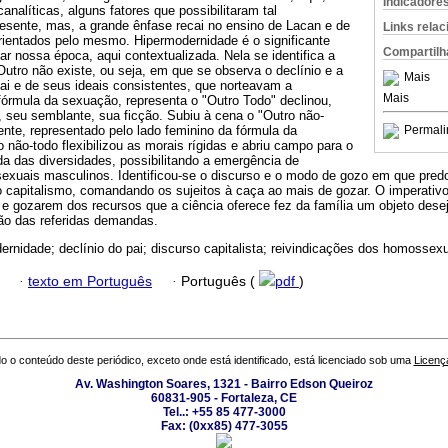
Indicadore
canalíticas, alguns fatores que possibilitaram tal
resente, mas, a grande ênfase recai no ensino de Lacan e de
Links rela
ientados pelo mesmo. Hipermodernidade é o significante
Compartilh
r nossa época, aqui contextualizada. Nela se identifica a
Outro não existe, ou seja, em que se observa o declínio e a
Mais
ai e de seus ideais consistentes, que norteavam a
Mais
 fórmula da sexuação, representa o "Outro Todo" declinou,
, seu semblante, sua ficção. Subiu à cena o "Outro não-
tente, representado pelo lado feminino da fórmula da
Permali
não-todo flexibilizou as morais rígidas e abriu campo para o
a das diversidades, possibilitando a emergência de
exuais masculinos. Identificou-se o discurso e o modo de gozo em que pr
o capitalismo, comandando os sujeitos à caça ao mais de gozar. O imperativo
 e gozarem dos recursos que a ciência oferece fez da família um objeto des
ção das referidas demandas.
ernidade; declínio do pai; discurso capitalista; reivindicações dos homossexu
·
texto em Português
·
Português (
pdf
)
o o conteúdo deste periódico, exceto onde está identificado, está licenciado sob uma
Licenç
Av. Washington Soares, 1321 - Bairro Edson Queiroz
60831-905 - Fortaleza, CE
Tel..: +55 85 477-3000
Fax: (0xx85) 477-3055