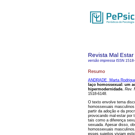
Revista Mal Estar
versão impressa
ISSN
1518
Resumo
ANDRADE, Marta Rodrigue
laço homossexual
:
um ac
hipermodernidade
.
Rev. M
1518-6148.
O texto envolve tema discu
homossexuais masculinos po
partir da adoção e da proc
provocando mal-estar por 
tais como a diferença sexu
sexuada. Apesar disso, o
homossexuais masculinos, 
esses sujeitos viviam est