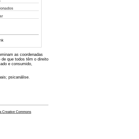
s
cionados
ar
nk
edominam as coordenadas
 de que todos têm o direito
ejado e consumido,
ais; psicanálise.
a Creative Commons