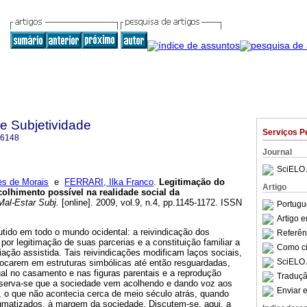
 e Subjetividade
Serviços P
-6148
Journal
SciELO 
s de Morais
e
FERRARI, Ilka Franco
.
Legitimação do
Artigo
olhimento possível na realidade social da
al-Estar Subj.
[online]. 2009, vol.9, n.4, pp.1145-1172. ISSN
Portugu
Artigo 
tido em todo o mundo ocidental: a reivindicação dos
Referên
r legitimação de suas parcerias e a constituição familiar a
Como cit
riação assistida. Tais reivindicações modificam laços sociais,
SciELO 
tocarem em estruturas simbólicas até então resguardadas,
al no casamento e nas figuras parentais e a reprodução
Traduçã
bserva-se que a sociedade vem acolhendo e dando voz aos
Enviar e
o que não acontecia cerca de meio século atrás, quando
igmatizados, à margem da sociedade. Discutem-se, aqui, a