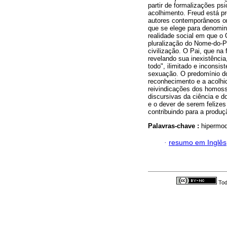
partir de formalizações psi
acolhimento. Freud está p
autores contemporâneos or
que se elege para denomina
realidade social em que o 
pluralização do Nome-do-P
civilização. O Pai, que na
revelando sua inexistência
todo", ilimitado e inconsis
sexuação. O predomínio do 
reconhecimento e a acolhid
reivindicações dos homoss
discursivas da ciência e d
e o dever de serem felizes
contribuindo para a produ
Palavras-chave :
hipermod
·
resumo em Inglês
Tod