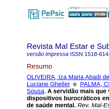
Revista Mal Estar e Sub
versão impressa
ISSN
1518-614
Resumo
OLIVEIRA, Iza Maria Abadi d
Luciane Gheller
e
PALMA, Cl
Sousa
.
A servidão mais que 
dispositivos burocráticos em
de saúde mental
.
Rev. Mal-Es