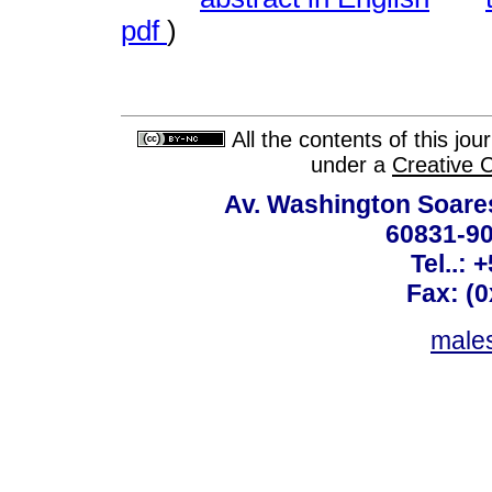
pdf
)
All the contents of this jo
under a
Creative 
Av. Washington Soares
60831-90
Tel..: 
Fax: (
males