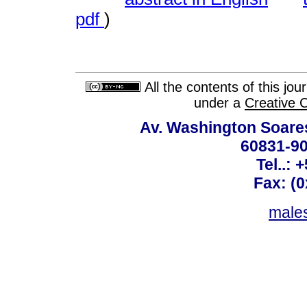
pdf
)
All the contents of this jo
under a
Creative 
Av. Washington Soares
60831-90
Tel..: 
Fax: (
males