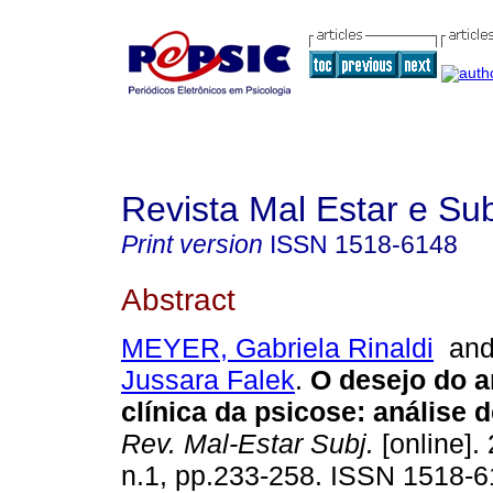
Revista Mal Estar e Sub
Print version
ISSN
1518-6148
Abstract
MEYER, Gabriela Rinaldi
an
Jussara Falek
.
O desejo do an
clínica da psicose
:
análise 
Rev. Mal-Estar Subj.
[online]. 
n.1, pp.233-258. ISSN 1518-6