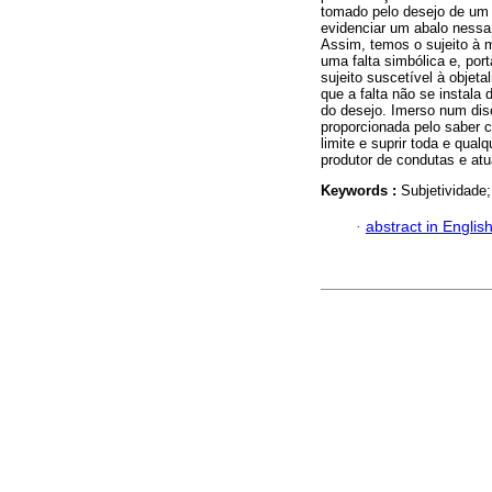
tomado pelo desejo de um 
evidenciar um abalo nessa 
Assim, temos o sujeito à 
uma falta simbólica e, por
sujeito suscetível à objet
que a falta não se instala
do desejo. Imerso num dis
proporcionada pelo saber c
limite e suprir toda e qualq
produtor de condutas e atu
Keywords :
Subjetividade;
·
abstract in Englis