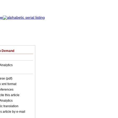
on Demand
Analytics
ese (pdf)
in xml format
references
ite this article
Analytics
c translation
s article by e-mail