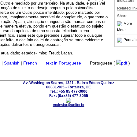
Indicators
Outro e mediado por um terceiro. Na atualidade, é possível
noção de sujeito de desejo proposta pela psicanálise.
Related lin
mercê de um Outro pouco interditado, pouco marcado por
Share
tanto, imaginariamente passível de completude, o que torna o
alização. Apatia, alienação e angústia são marcas comuns em
More
 de maneira efetiva, pondo em questão o estatuto do sujeito
More
curso da apologia de uma suposta felicidade plena
ientífico, saber este que pretende superar todo e qualquer
uer falta, o declínio da lei da castração se torna evidente e
Permali
ações delirantes e transgressoras.
 atualidade; estados-limite; Freud; Lacan.
h
|
Spanish
|
French
·
text in Portuguese
·
Portuguese (
pdf
)
Av. Washington Soares, 1321 - Bairro Edson Queiroz
60831-905 - Fortaleza, CE
Tel..: +55 85 477-3000
Fax: (0xx85) 477-3055
malestar@unifor.br