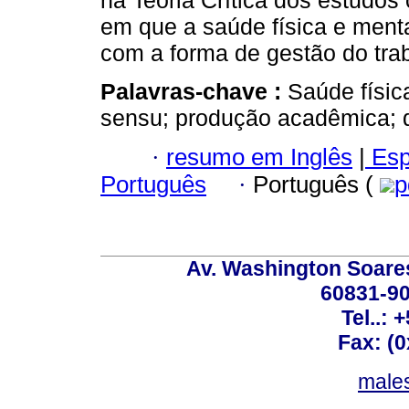
na Teoria Crítica dos estudos
em que a saúde física e menta
com a forma de gestão do tra
Palavras-chave :
Saúde físic
sensu; produção acadêmica;
·
resumo em Inglês
|
Esp
Português
·
Português (
p
Av. Washington Soares
60831-90
Tel..: 
Fax: (
males