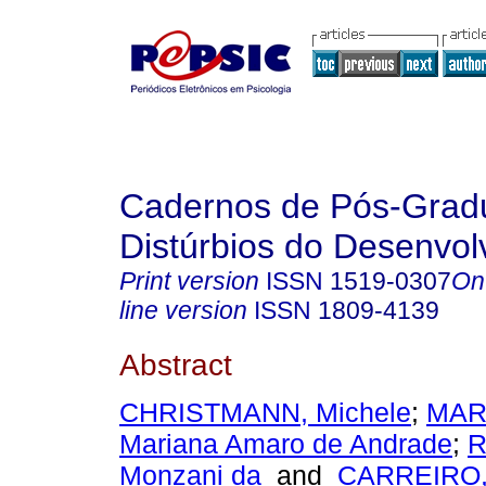
Cadernos de Pós-Gra
Distúrbios do Desenvol
Print version
ISSN
1519-0307
On
line version
ISSN
1809-4139
Abstract
CHRISTMANN, Michele
;
MAR
Mariana Amaro de Andrade
;
R
Monzani da
and
CARREIRO, 