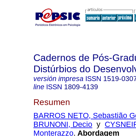
Cadernos de Pós-Gra
Distúrbios do Desenvol
versión impresa
ISSN
1519-030
line
ISSN
1809-4139
Resumen
BARROS NETO, Sebastião Go
BRUNONI, Decio
y
CYSNEIR
Monterazzo
.
Abordagem