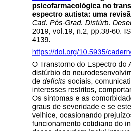
psicofarmacológica no tran
espectro autista
:
uma revisã
Cad. Pós-Grad. Distúrb. Dese
2019, vol.19, n.2, pp.38-60. 
4139.
https://doi.org/10.5935/cader
O Transtorno do Espectro do 
distúrbio do neurodesenvolvim
de
deficits
sociais, comunicat
interesses restritos, comporta
Os sintomas e as comorbidad
graus de severidade e se este
velhice, ocasionando prejuíz
funcionamento cotidiano do i