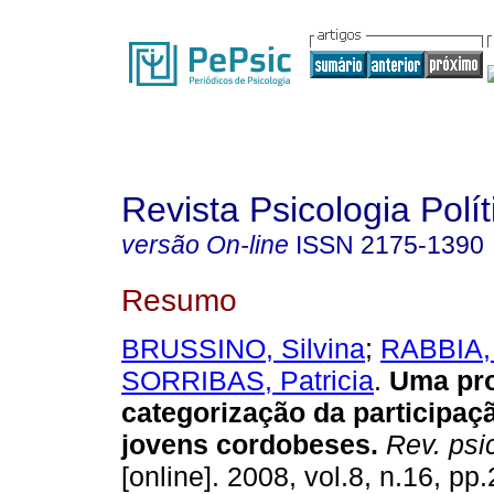
Revista Psicologia Polít
versão On-line
ISSN
2175-1390
Resumo
BRUSSINO, Silvina
;
RABBIA,
SORRIBAS, Patricia
.
Uma pro
categorização da participaçã
jovens cordobeses
.
Rev. psico
[online]. 2008, vol.8, n.16, p