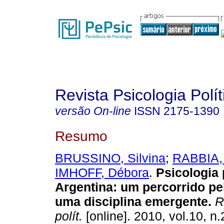
Revista Psicologia Polít
versão On-line
ISSN
2175-1390
Resumo
BRUSSINO, Silvina
;
RABBIA,
IMHOFF, Débora
.
Psicologia 
Argentina
:
um percorrido pel
uma disciplina emergente
.
Re
polít.
[online]. 2010, vol.10, n