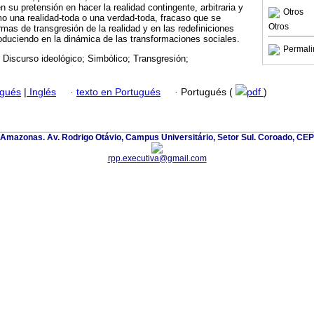
n su pretensión en hacer la realidad contingente, arbitraria y
Otros
o una realidad-toda o una verdad-toda, fracaso que se
Otros
mas de transgresión de la realidad y en las redefiniciones
oduciendo en la dinámica de las transformaciones sociales.
Permali
; Discurso ideológico; Simbólico; Transgresión;
ugués
|
Inglés
·
texto en Portugués
·
Portugués (
pdf
)
 Amazonas. Av. Rodrigo Otávio, Campus Universitário, Setor Sul. Coroado, CE
rpp.executiva@gmail.com