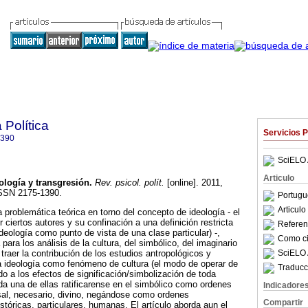
 Política
Servicios 
1390
SciELO 
Articulo
ología y transgresión
.
Rev. psicol. polít.
[online]. 2011,
ISSN 2175-1390.
Portugu
Articul
a problemática teórica en torno del concepto de ideología - el
ciertos autores y su confinación a una definición restricta
Referenc
deología como punto de vista de una clase particular) -,
Como cit
ara los análisis de la cultura, del simbólico, del imaginario
SciELO 
traer la contribución de los estudios antropológicos y
a ideología como fenómeno de cultura (el modo de operar de
Traducc
ado a los efectos de significación/simbolización de toda
ada una de ellas ratificarense en el simbólico como ordenes
Indicadore
rsal, necesario, divino, negándose como ordenes
Compartir
istóricas, particulares, humanas. El artículo aborda aun el