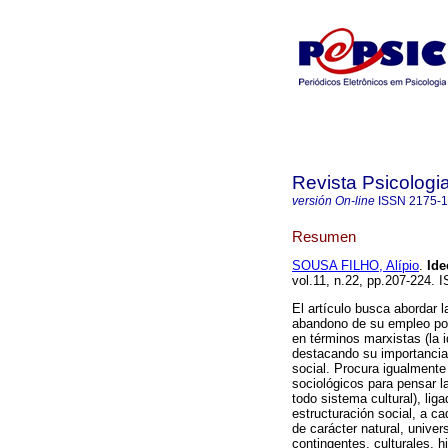
Revista Psicologia
versión On-line
ISSN
2175-
Resumen
SOUSA FILHO, Alípio
.
Ide
vol.11, n.22, pp.207-224. 
El artículo busca abordar l
abandono de su empleo por 
en términos marxistas (la i
destacando su importancia p
social. Procura igualmente 
sociológicos para pensar l
todo sistema cultural), lig
estructuración social, a c
de carácter natural, unive
contingentes, culturales, h