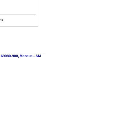
nk
P 69080-900, Manaus - AM