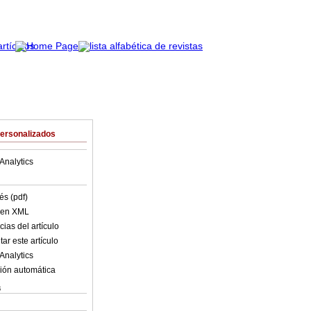
Personalizados
Analytics
és (pdf)
o en XML
ias del artículo
ar este artículo
Analytics
ión automática
s