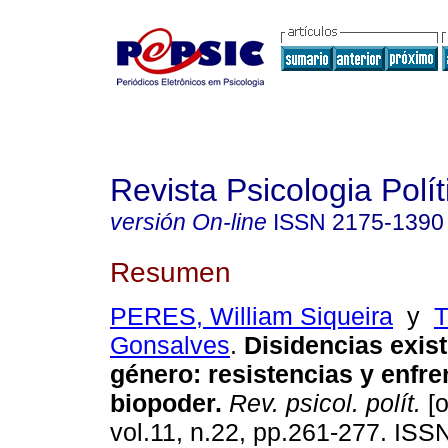
Revista Psicologia Polít
versión On-line
ISSN
2175-1390
Resumen
PERES, William Siqueira
y
T
Gonsalves
.
Disidencias exis
género
:
resistencias y enfre
biopoder
.
Rev. psicol. polít.
[o
vol.11, n.22, pp.261-277. ISS