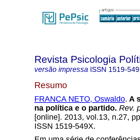
Revista Psicologia Polít
versão impressa
ISSN
1519-54
Resumo
FRANCA NETO, Oswaldo
.
A 
na política e o partido
.
Rev. ps
[online]. 2013, vol.13, n.27, p
ISSN 1519-549X.
Em uma série de conferências