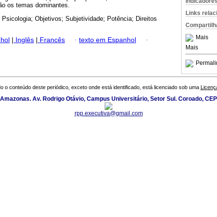
Indicadore
são os temas dominantes.
Links rela
s Psicologia; Objetivos; Subjetividade; Potência; Direitos
Compartilh
Mais
hol
|
Inglês
|
Francês
·
texto em Espanhol
·
Mais
Permali
o o conteúdo deste periódico, exceto onde está identificado, está licenciado sob uma
Licenç
 Amazonas. Av. Rodrigo Otávio, Campus Universitário, Setor Sul. Coroado, CE
rpp.executiva@gmail.com