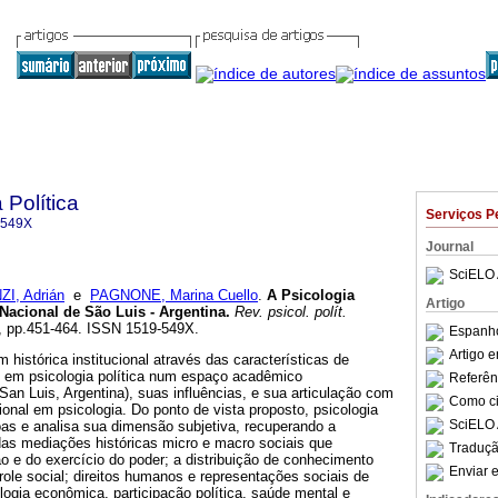
 Política
Serviços P
-549X
Journal
SciELO 
I, Adrián
e
PAGNONE, Marina Cuello
.
A Psicologia
Artigo
 Nacional de São Luis - Argentina
.
Rev. psicol. polít.
31, pp.451-464. ISSN 1519-549X.
Espanho
Artigo 
 histórica institucional através das características de
 em psicologia política num espaço acadêmico
Referên
San Luis, Argentina), suas influências, e sua articulação com
Como cit
ional em psicologia. Do ponto de vista proposto, psicologia
SciELO 
soas e analisa sua dimensão subjetiva, recuperando a
das mediações históricas micro e macro sociais que
Traduçã
 e do exercício do poder; a distribuição de conhecimento
Enviar e
role social; direitos humanos e representações sociais de
ologia econômica, participação política, saúde mental e