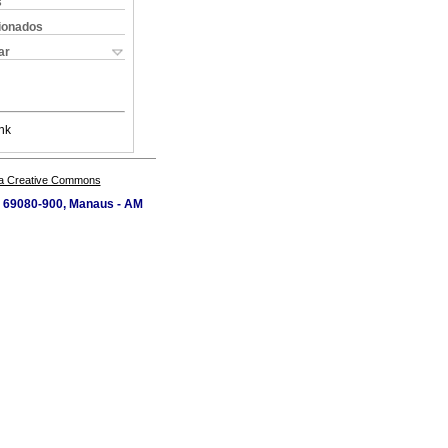
s
cionados
ar
nk
a Creative Commons
P 69080-900, Manaus - AM