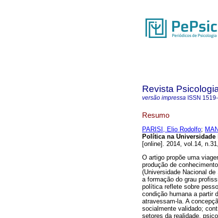
Revista Psicologia
versão impressa
ISSN
1519
Resumo
PARISI, Elio Rodolfo
;
MANZ
Política na Universidade
[online]. 2014, vol.14, n.
O artigo propõe uma viagem
produção de conhecimento
(Universidade Nacional de 
a formação do grau profiss
política reflete sobre pes
condição humana a partir 
atravessam-la. A concepção
socialmente validado; cont
setores da realidade, psic