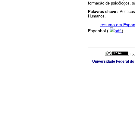
formação de psicólogos, 
Palavras-chave :
Político
Humanos.
·
resumo em Espan
Espanhol (
pdf
)
Tod
Universidade Federal do