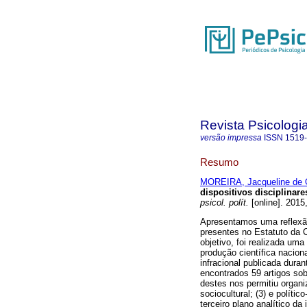
Revista Psicologia
versão impressa
ISSN
1519
Resumo
MOREIRA, Jacqueline de O
dispositivos disciplinare
psicol. polít.
[online]. 2015
Apresentamos uma reflexão
presentes no Estatuto da 
objetivo, foi realizada um
produção científica nacion
infracional publicada dura
encontrados 59 artigos sobr
destes nos permitiu organiz
sociocultural; (3) e polític
terceiro plano analítico d