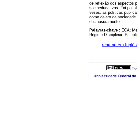
de reflexão dos aspectos p
socioeducativas. Foi possí
vezes, as políticas públic
como dejeto da sociedade 
enclausuramento.
Palavras-chave :
ECA; Med
Regime Disciplinar; Psicol
·
resumo em Inglês
Tod
Universidade Federal do