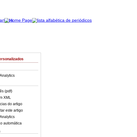
ersonalizados
Analytics
ês (pdf)
em XML
cias do artigo
ar este artigo
Analytics
o automática
s