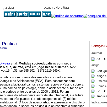
 Política
Serviços P
-549X
Journal
SciELO 
liveira
et al.
Medidas socioeducativas com seus
artigo
s
:
o que, de fato, está em jogo nesse sistema?
.
Rev.
, vol.15, n.33, pp.285-302. ISSN 1519-549X.
Portugu
Artigo 
 crítica sobre o tema das medidas socioeducativas
Criança e do Adolescente (ECA). Para concretizar este
Referên
a pesquisa bibliográfica nos sistemas Scielo e Pepsic sobre a
Como cit
al, no campo da psicologia, sobre o adolescente autor de ato
SciELO 
nte o período entre os anos de 2000 e 2012. Foram
e o tema do adolescente autor de ato infracional, e a leitura
Traduçã
á-los em três planos: (1) práticoexperencial; (2) teórico
o-institucional. O foco de nosso artigo é apresentar e discutir o
Indicadore
a investigação, a saber, os artigos que apresentam a dimensão