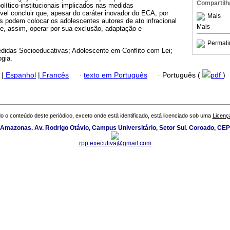
Compartilh
olítico-institucionais implicados nas medidas
vel concluir que, apesar do caráter inovador do ECA, por
Mais
as podem colocar os adolescentes autores de ato infracional
Mais
e, assim, operar por sua exclusão, adaptação e
Permali
idas Socioeducativas; Adolescente em Conflito com Lei;
ogia.
|
Espanhol
|
Francês
·
texto em Português
·
Português (
pdf
)
o o conteúdo deste periódico, exceto onde está identificado, está licenciado sob uma
Licenç
 Amazonas. Av. Rodrigo Otávio, Campus Universitário, Setor Sul. Coroado, CE
rpp.executiva@gmail.com