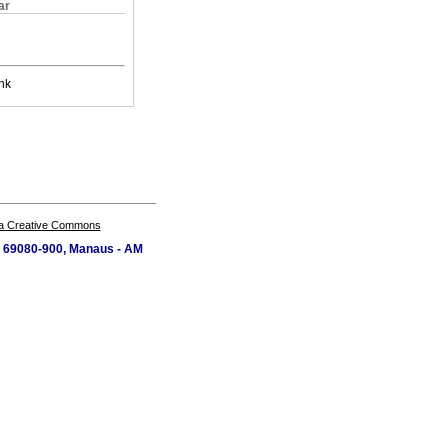
ar
nk
a Creative Commons
P 69080-900, Manaus - AM