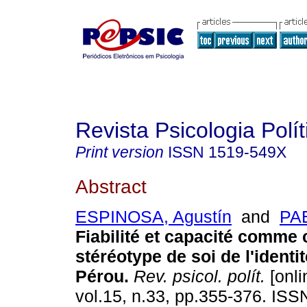
Revista Psicologia Polít
Print version
ISSN
1519-549X
Abstract
ESPINOSA, Agustín
and
PAE
Fiabilité et capacité comme
stéréotype de soi de l'identi
Pérou
.
Rev. psicol. polít.
[onli
vol.15, n.33, pp.355-376. IS