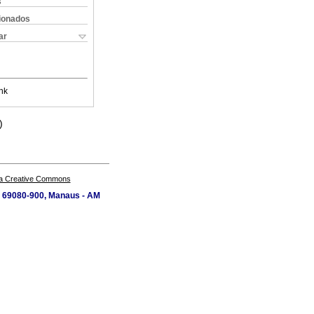
s
cionados
ar
nk
)
a Creative Commons
P 69080-900, Manaus - AM