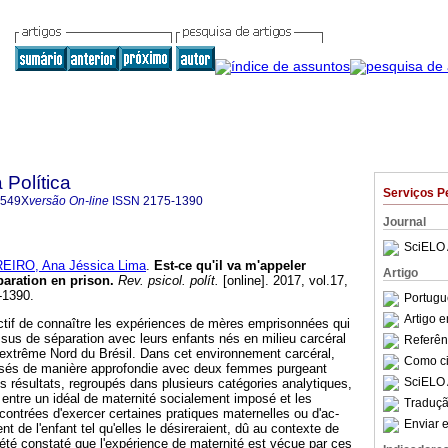
 Política
Serviços P
-549X
versão On-line
ISSN
2175-1390
Journal
SciELO 
EIRO, Ana Jéssica Lima
.
Est-ce qu'il va m'appeler
Artigo
aration en prison
.
Rev. psicol. polít.
[online]. 2017, vol.17,
-1390.
Portugu
Artigo 
ctif de connaître les expériences de mères emprisonnées qui
sus de séparation avec leurs enfants nés en milieu carcéral
Referên
l'extrême Nord du Brésil. Dans cet environnement carcéral,
Como cit
alisés de manière approfondie avec deux femmes purgeant
SciELO 
s résultats, regroupés dans plusieurs catégories analytiques,
 entre un idéal de maternité socialement imposé et les
Traduçã
ncontrées d'exercer certaines pratiques maternelles ou d'ac-
Enviar e
de l'enfant tel qu'elles le désireraient, dû au contexte de
 été constaté que l'expérience de maternité est vécue par ces