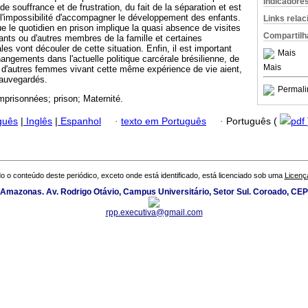
Indicadore
ouffrance et de frustration, du fait de la séparation et est
l'impossibilité d'accompagner le développement des enfants.
Links rela
que le quotidien en prison implique la quasi absence de visites
Compartilh
ants ou d'autres membres de la famille et certaines
s vont découler de cette situation. Enfin, il est important
Mais
angements dans l'actuelle politique carcérale brésilienne, de
Mais
 d'autres femmes vivant cette même expérience de vie aient,
sauvegardés.
Permali
prisonnées; prison; Maternité.
guês
|
Inglês
|
Espanhol
·
texto em Português
·
Português (
pdf
o o conteúdo deste periódico, exceto onde está identificado, está licenciado sob uma
Licenç
 Amazonas. Av. Rodrigo Otávio, Campus Universitário, Setor Sul. Coroado, CE
rpp.executiva@gmail.com