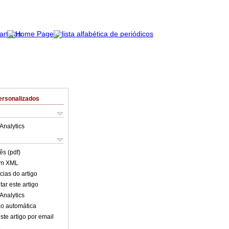
ersonalizados
Analytics
ês (pdf)
em XML
cias do artigo
ar este artigo
Analytics
o automática
ste artigo por email