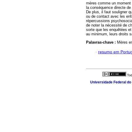
mères comme un moment de s
la conséquence directe de 
De plus, il faut souligner 
ou de contact avec les enf
répercussions psychosociale
de noter la nécessité de ch
sorte que les enquêtées et
au minimum, leurs droits 
Palavras-chave :
Mères em
·
resumo em Portu
Tod
Universidade Federal do