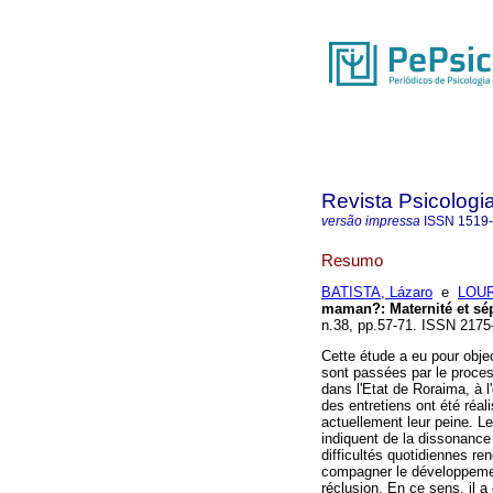
Revista Psicologia
versão impressa
ISSN
1519
Resumo
BATISTA, Lázaro
e
LOUR
maman?: Maternité et sép
n.38, pp.57-71. ISSN 2175
Cette étude a eu pour obje
sont passées par le proces
dans l'Etat de Roraima, à 
des entretiens ont été ré
actuellement leur peine. Le
indiquent de la dissonance
difficultés quotidiennes re
compagner le développement 
réclusion. En ce sens, il a