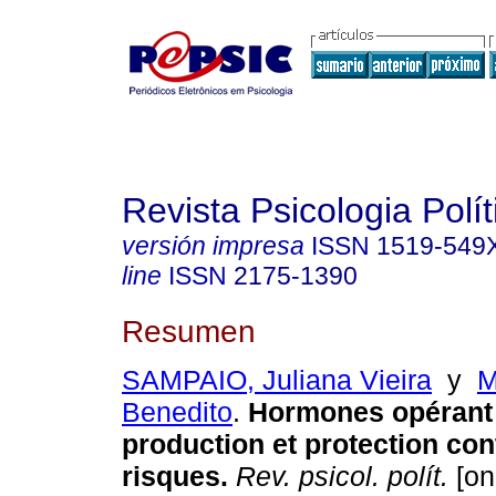
Revista Psicologia Polít
versión impresa
ISSN
1519-549
line
ISSN
2175-1390
Resumen
SAMPAIO, Juliana Vieira
y
M
Benedito
.
Hormones opérant
production et protection con
risques
.
Rev. psicol. polít.
[on