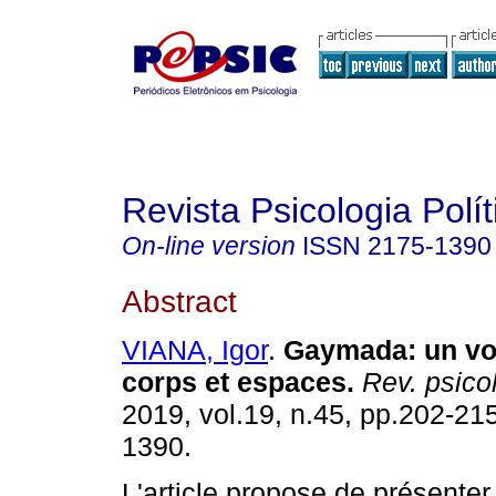
Revista Psicologia Polít
On-line version
ISSN
2175-1390
Abstract
VIANA, Igor
.
Gaymada
:
un vo
corps et espaces
.
Rev. psicol.
2019, vol.19, n.45, pp.202-21
1390.
L'article propose de présenter 