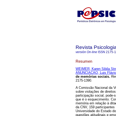
Revista Psicologia
versión On-line
ISSN
2175-
Resumen
WEIMER, Karen Sibila Stro
ANUNCIACAO, Luis Flávi
de memórias sociais
.
Rev.
2175-1390.
A Comissão Nacional da Ve
sobre violações de direito
participação social, pode-
que é o esquecimento. Com
memória em relação à dita
da CNV, 159 participantes
Universidade do Estado do
questões atitudinais e em