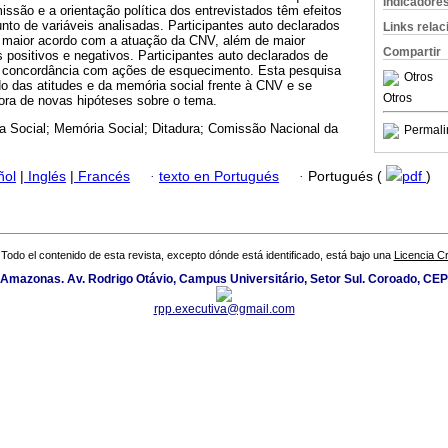
Indicadore
são e a orientação política dos entrevistados têm efeitos
unto de variáveis analisadas. Participantes auto declarados
Links rela
 maior acordo com a atuação da CNV, além de maior
Compartir
 positivos e negativos. Participantes auto declarados de
r concordância com ações de esquecimento. Esta pesquisa
Otros
do das atitudes e da memória social frente à CNV e se
Otros
dora de novas hipóteses sobre o tema.
ia Social; Memória Social; Ditadura; Comissão Nacional da
Permali
ñol
|
Inglés
|
Francés
·
texto en Portugués
·
Portugués (
pdf
)
Todo el contenido de esta revista, excepto dónde está identificado, está bajo una
Licencia 
 Amazonas. Av. Rodrigo Otávio, Campus Universitário, Setor Sul. Coroado, CE
rpp.executiva@gmail.com