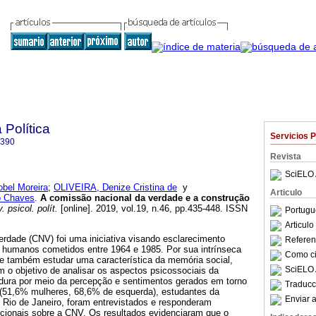
 Política
Servicios 
1390
Revista
SciELO 
bel Moreira
;
OLIVEIRA, Denize Cristina de
y
Articulo
o Chaves
.
A comissão nacional da verdade e a construção
 psicol. polít.
[online]. 2019, vol.19, n.46, pp.435-448. ISSN
Portugu
Articul
rdade (CNV) foi uma iniciativa visando esclarecimento
Referenc
s humanos cometidos entre 1964 e 1985. Por sua intrínseca
Como cit
se também estudar uma característica da memória social,
SciELO 
 o objetivo de analisar os aspectos psicossociais da
dura por meio da percepção e sentimentos gerados em torno
Traducc
 (51,6% mulheres, 68,6% de esquerda), estudantes da
Enviar a
 Rio de Janeiro, foram entrevistados e responderam
ocionais sobre a CNV. Os resultados evidenciaram que o