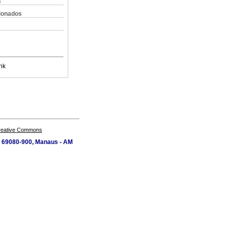
s
cionados
nk
Creative Commons
P 69080-900, Manaus - AM