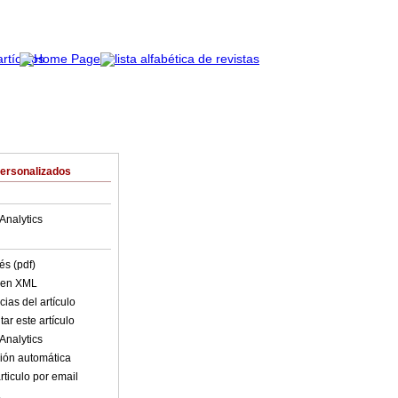
Personalizados
Analytics
és (pdf)
o en XML
ias del artículo
ar este artículo
Analytics
ión automática
rticulo por email