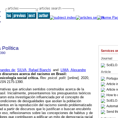
 Política
Services 
1390
Journal
SciELO 
nandes de
;
SILVA, Rafael Bianchi
and
LIMA, Alexandre
Article
e discursos acerca del racismo en Brasil
:
sicología social crítica
.
Rev. psicol. polít.
[online]. 2020,
Portugu
ISSN 2175-1390.
Article 
rrativas que articulan sentidos construidos acerca de la
Article 
asil. Inicialmente, presentaremos los presupuestos teóricos
How to c
aron esta investigación influenciada por el concepto de
SciELO 
condiciones de desigualdades que asolan la población
ientos en la reproducción del racismo siendo problematizado
Automati
d a partir de discursos que lo justifican o buscan encubrirlo
Send thi
de eso, reflexionamos sobre las concepciones de habitus y de
ores que contribuyen a edificar un mito de democracia racial