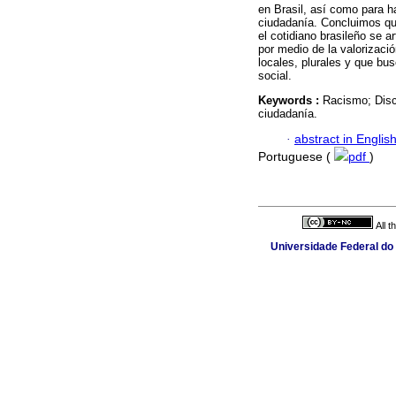
en Brasil, así como para h
ciudadanía. Concluimos qu
el cotidiano brasileño se ar
por medio de la valorizaci
locales, plurales y que bu
social.
Keywords :
Racismo; Disc
ciudadanía.
·
abstract in Englis
Portuguese (
pdf
)
All 
Universidade Federal do