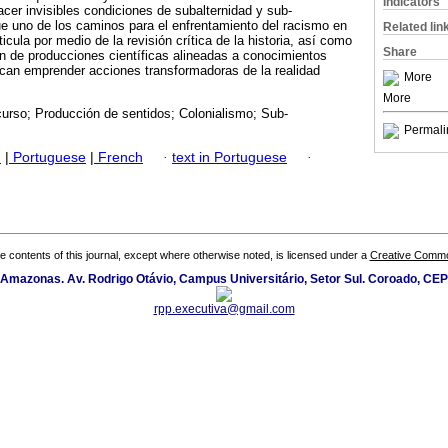
Indicators
acer invisibles condiciones de subalternidad y sub-
e uno de los caminos para el enfrentamiento del racismo en
Related lin
ticula por medio de la revisión crítica de la historia, así como
Share
ón de producciones científicas alineadas a conocimientos
scan emprender acciones transformadoras de la realidad
More
More
urso; Producción de sentidos; Colonialismo; Sub-
Permali
h
|
Portuguese
|
French
·
text in Portuguese
·
the contents of this journal, except where otherwise noted, is licensed under a
Creative Common
 Amazonas. Av. Rodrigo Otávio, Campus Universitário, Setor Sul. Coroado, CE
rpp.executiva@gmail.com