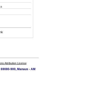
ks
nk
s Attribution License
P 69080-900, Manaus - AM