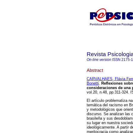
Revista Psicologia
On-line version
ISSN
2175-
Abstract
CARVALHAES, Flávia Fer
Bonetti
.
Reflexiones sobr
consideraciones de una p
vol.20, n.48, pp.311-324. 
El artículo problematiza na
temática del racismo en Br
y metodológicos que orient
discurso. Se analizan las 
brasileña y sus desdoblam
su lugar en nuestra socieda
ideológicamente. A partir 
meritocracia como analizad