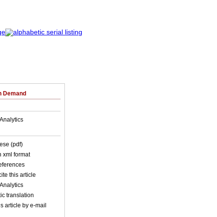
on Demand
Analytics
ese (pdf)
in xml format
references
ite this article
Analytics
c translation
s article by e-mail