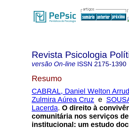
Revista Psicologia Polít
versão On-line
ISSN
2175-1390
Resumo
CABRAL, Daniel Welton Arru
Zulmira Aúrea Cruz
e
SOUSA
Lacerda
.
O direito à convivê
comunitária nos serviços d
institucional
:
um estudo doc