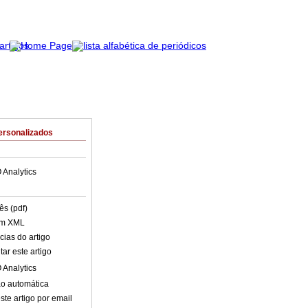
ersonalizados
 Analytics
ês (pdf)
em XML
cias do artigo
ar este artigo
 Analytics
o automática
ste artigo por email