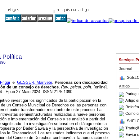
 Política
Serviços P
390
Journal
SciELO
Friggi
e
GESSER, Marivete
.
Personas con discapacidad
Artigo
ación de un consejo de derechos.
Rev. psicol. polít.
[online].
-74. Epub 27-Maio-2024. ISSN 2175-1390.
Portugu
tivo investigar los significados de la participación en la
Artigo 
 de un Consejo Municipal de Derechos de las personas con
Referên
en el poder transformador resultante de este proceso. La
Como cit
entrevistas semiestructuradas realizadas a nueve personas
ción e implementación del Consejo y se analizó a partir del
SciELO
 significado. La investigación se basó en el diálogo entre la
Traduçã
propuesta por Bader Sawaia y la perspectiva de investigación
ios la Discapacidad. Los resultados indicaron que el proceso
Enviar e
ón del Consejo de Derechos contribuyó a: la apropiación del