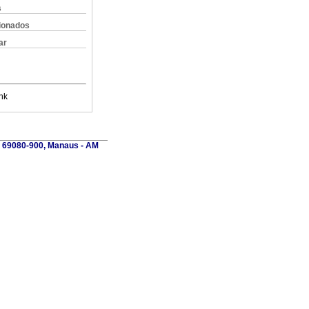
s
cionados
ar
nk
P 69080-900, Manaus - AM