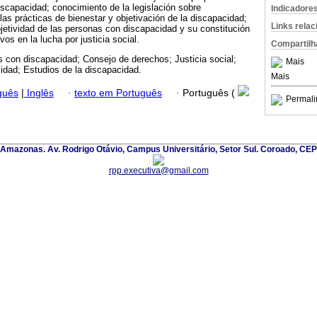
scapacidad; conocimiento de la legislación sobre
Indicadore
 las prácticas de bienestar y objetivación de la discapacidad;
Links rela
bjetividad de las personas con discapacidad y su constitución
vos en la lucha por justicia social.
Compartilh
 con discapacidad; Consejo de derechos; Justicia social;
Mais
idad; Estudios de la discapacidad.
Mais
guês
|
Inglês
·
texto em Português
·
Português (
Permali
 Amazonas. Av. Rodrigo Otávio, Campus Universitário, Setor Sul. Coroado, CE
rpp.executiva@gmail.com