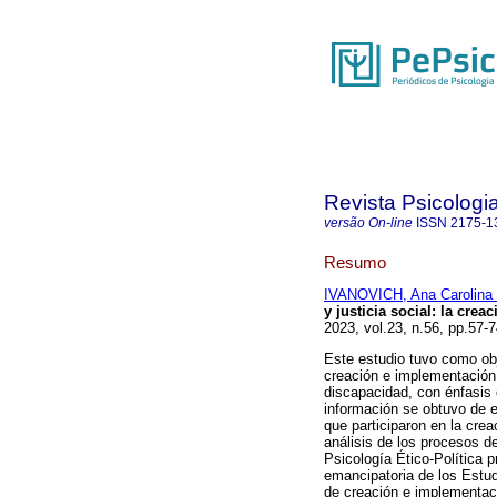
Revista Psicologia
versão On-line
ISSN
2175-1
Resumo
IVANOVICH, Ana Carolina 
y justicia social: la cre
2023, vol.23, n.56, pp.57
Este estudio tuvo como obje
creación e implementación
discapacidad, con énfasis 
información se obtuvo de 
que participaron en la crea
análisis de los procesos de
Psicología Ético-Política 
emancipatoria de los Estud
de creación e implementaci