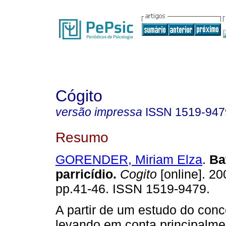
Cógito
versão impressa
ISSN
1519-947
Resumo
GORENDER, Miriam Elza
.
Ba
parricídio.
Cogito
[online]. 20
pp.41-46. ISSN 1519-9479.
A partir de um estudo do conc
levando em conta principalme