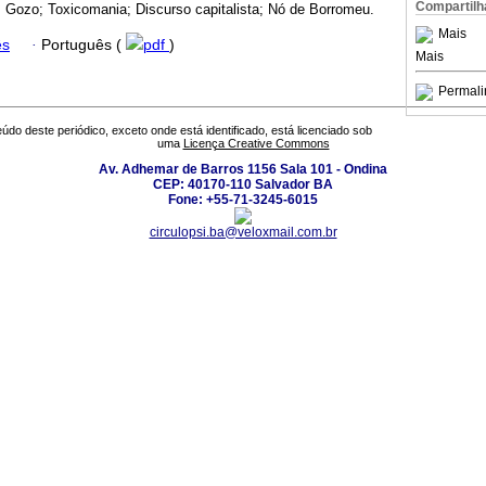
Compartilh
 Gozo; Toxicomania; Discurso capitalista; Nó de Borromeu.
Mais
ês
·
Português (
pdf
)
Mais
Permali
údo deste periódico, exceto onde está identificado, está licenciado sob
uma
Licença Creative Commons
Av. Adhemar de Barros 1156 Sala 101 - Ondina
CEP: 40170-110 Salvador BA
Fone: +55-71-3245-6015
circulopsi.ba@veloxmail.com.br