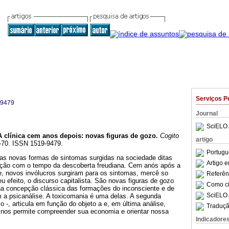
Serviços P
-9479
Journal
SciELO 
A clínica cem anos depois
:
novas figuras de gozo
.
Cogito
artigo
61-70. ISSN 1519-9479.
Portugu
e as novas formas de sintomas surgidas na sociedade ditas
Artigo 
ão com o tempo da descoberta freudiana. Cem anós após a
e, novos invólucros surgiram para os sintomas, mercê so
Referên
u efeito, o discurso capitalista. São novas figuras de gozo
Como cit
a concepção clássica das formações do inconsciente e de
SciELO 
m a psicanálise. A toxicomania é uma delas. A segunda
o -, articula em função do objeto a e, em última análise,
Traduçã
, nos permite compreender sua economia e orientar nossa
Indicadore