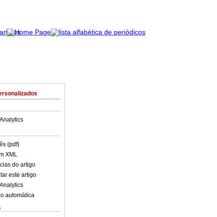
ersonalizados
Analytics
ês (pdf)
em XML
cias do artigo
ar este artigo
Analytics
o automática
s