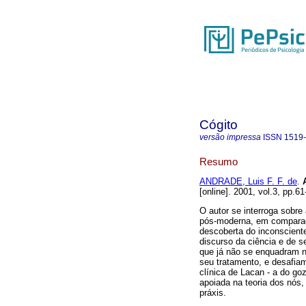
Cógito
versão impressa
ISSN
1519
Resumo
ANDRADE, Luis F. F. de
.
[online]. 2001, vol.3, pp.
O autor se interroga sobr
pós-moderna, em comparaç
descoberta do inconscient
discurso da ciência e de se
que já não se enquadram n
seu tratamento, e desafia
clínica de Lacan - a do goz
apoiada na teoria dos nós
práxis.