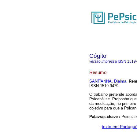
Cógito
versão impressa
ISSN
1519
Resumo
SANT'ANNA, Djalma
.
Rem
ISSN 1519-9479.
O trabalho pretende aborda
Psicanálise. Proponho que 
da medicação, no primeiro
objetivo para que a Psican
Palavras-chave :
Psiquiat
·
texto em Portugu