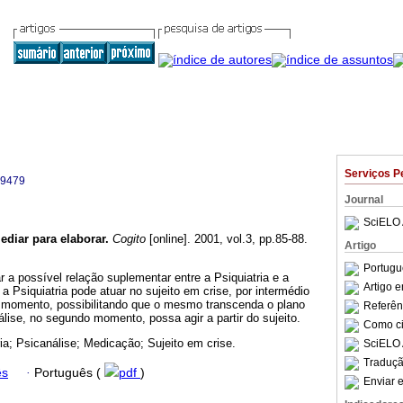
Serviços P
-9479
Journal
SciELO 
ediar
para elaborar
.
Cogito
[online]. 2001, vol.3, pp.85-88.
Artigo
Portugu
r a possível relação suplementar entre a Psiquiatria e a
Artigo 
a Psiquiatria pode atuar no sujeito em crise, por intermédio
 momento, possibilitando que o mesmo transcenda o plano
Referên
álise, no segundo momento, possa agir a partir do sujeito.
Como cit
ria; Psicanálise; Medicação; Sujeito em crise.
SciELO 
Traduçã
ês
·
Português (
pdf
)
Enviar e