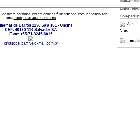
Indicadore
Links rela
údo deste periódico, exceto onde está identificado, está licenciado sob
Compartilh
uma
Licença Creative Commons
Mais
dhemar de Barros 1156 Sala 101 - Ondina
CEP: 40170-110 Salvador BA
Mais
Fone: +55-71-3245-6015
Permali
circulopsi.ba@veloxmail.com.br