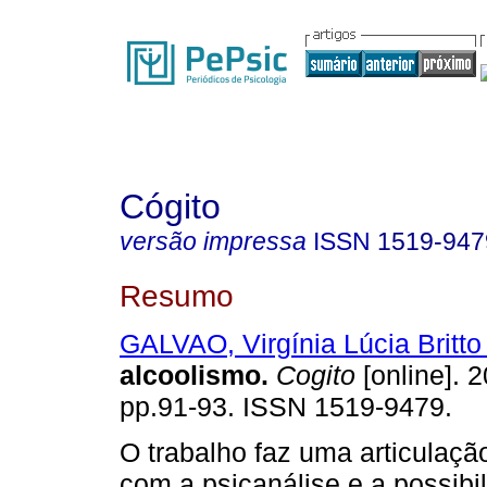
Cógito
versão impressa
ISSN
1519-947
Resumo
GALVAO, Virgínia Lúcia Britto
alcoolismo
.
Cogito
[online]. 2
pp.91-93. ISSN 1519-9479.
O trabalho faz uma articulaçã
com a psicanálise e a possibi