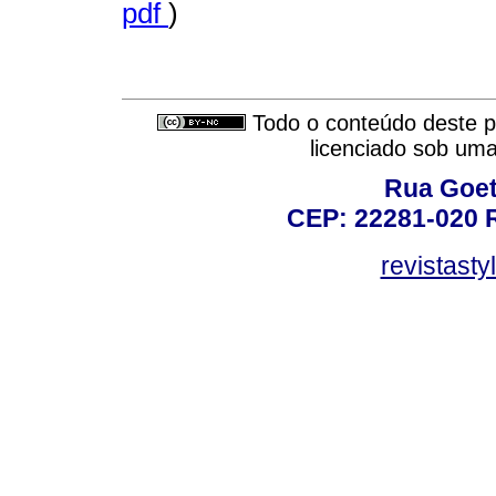
pdf
)
Todo o conteúdo deste pe
licenciado sob um
Rua Goet
CEP: 22281-020 Ri
revistast