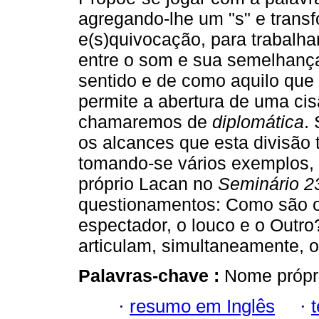
agregando-lhe um "s" e tran
e(s)quivocação, para trabalha
entre o som e sua semelhanç
sentido e de como aquilo que
permite a abertura de uma ci
chamaremos de
diplomática
.
os alcances que esta divisão t
tomando-se vários exemplos, 
próprio Lacan no
Seminário 2
questionamentos: Como são os
espectador, o louco e o Outr
articulam, simultaneamente, o
Palavras-chave :
Nome própri
·
resumo em Inglês
·