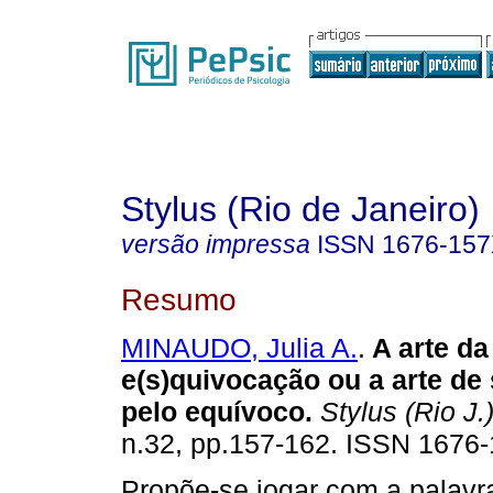
Stylus (Rio de Janeiro)
versão impressa
ISSN
1676-15
Resumo
MINAUDO, Julia A.
.
A arte da
e(s)quivocação ou a arte de
pelo equívoco
.
Stylus (Rio J.
n.32, pp.157-162. ISSN 1676
Propõe-se jogar com a palavr