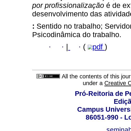
por profissionalização
é de ex
desenvolvimento das atividad
:
Sentido no trabalho; Servido
Psicodinâmica do trabalho.
·
·
|
·
(
pdf
)
All the contents of this jo
under a
Creative 
Pró-Reitoria de 
Ediç
Campus Universit
86051-990 - Lo
semina