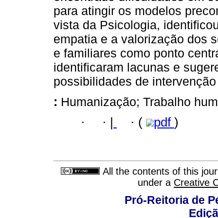
para atingir os modelos prec
vista da Psicologia, identifi
empatia e a valorização dos 
e familiares como ponto centr
identificaram lacunas e suge
possibilidades de intervenção
:
Humanização; Trabalho huma
·
·
|
·
(
pdf
)
All the contents of this jo
under a
Creative 
Pró-Reitoria de 
Ediç