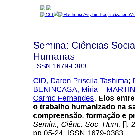
Semina: Ciências Socia
Humanas
ISSN
1679-0383
CID, Daren Priscila Tashima
;
BENINCASA, Miria
MARTINS
Carmo Fernandes
.
Elos entre
o trabalho humanizado na s
compreensão, formação e pr
Semin., Ciênc. Soc. Hum.
[]. 
pp.05-24. ISSN 1679-0383.