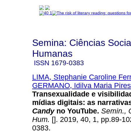
Semina: Ciências Socia
Humanas
ISSN
1679-0383
LIMA, Stephanie Caroline Ferr
GERMANO, Idilva Maria Pires
Transexualidade e visibilid
mídias digitais
:
as narrativa
Candy
no YouTube
.
Semin., C
Hum.
[]. 2019, 40, 1, pp.89-1
0383.