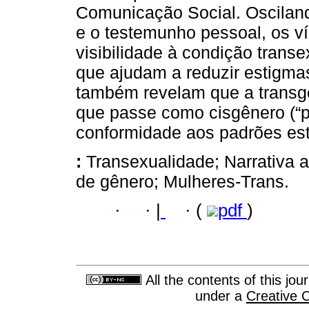
Comunicação Social. Oscilando
e o testemunho pessoal, os 
visibilidade à condição trans
que ajudam a reduzir estigmas 
também revelam que a transge
que passe como cisgênero (“p
conformidade aos padrões est
:
Transexualidade; Narrativa a
de gênero; Mulheres-Trans.
·
·
|
·
(
pdf
)
All the contents of this jo
under a
Creative 