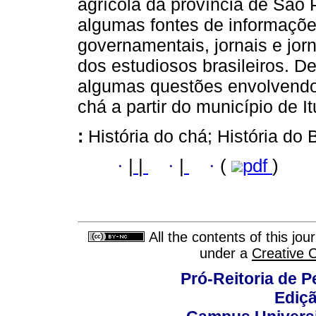
agrícola da província de São 
algumas fontes de informações
governamentais, jornais e jor
dos estudiosos brasileiros. D
algumas questões envolvendo 
chá a partir do município de 
:
História do chá; História do B
·
|
|
·
|
·
(
pdf
)
All the contents of this jo
under a
Creative 
Pró-Reitoria de 
Ediç