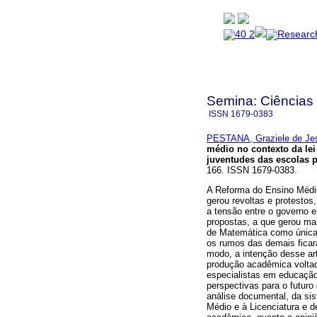
Semina: Ciências
ISSN
1679-0383
PESTANA, Graziele de Je
médio no contexto da lei
juventudes das escolas 
166. ISSN 1679-0383.
A Reforma do Ensino Médio
gerou revoltas e protestos
a tensão entre o governo e
propostas, a que gerou mai
de Matemática como únicas
os rumos das demais fica
modo, a intenção desse art
produção acadêmica voltada
especialistas em educação
perspectivas para o futuro
análise documental, da sis
Médio e à Licenciatura e de