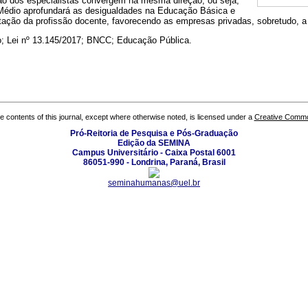
ão dos especialistas convergem na mesma direção, ou seja,
Médio aprofundará as desigualdades na Educação Básica e
ação da profissão docente, favorecendo as empresas privadas, sobretudo, a
; Lei nº 13.145/2017; BNCC; Educação Pública.
the contents of this journal, except where otherwise noted, is licensed under a
Creative Common
Pró-Reitoria de Pesquisa e Pós-Graduação
Edição da SEMINA
Campus Universitário - Caixa Postal 6001
86051-990 - Londrina, Paraná, Brasil
seminahumanas@uel.br