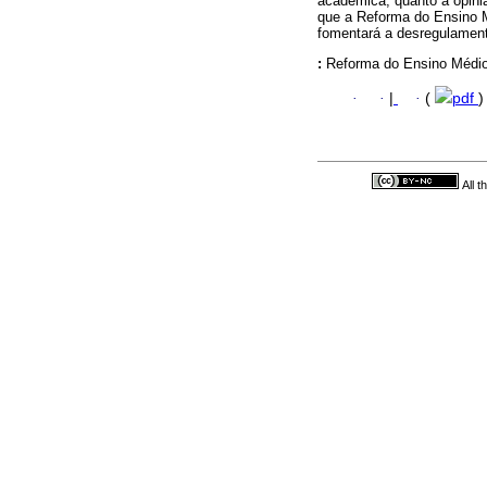
acadêmica, quanto a opini
que a Reforma do Ensino 
fomentará a desregulament
:
Reforma do Ensino Médio
·
·
|
·
(
pdf
)
All 