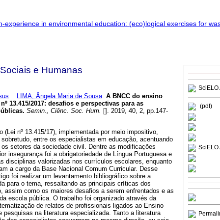
 Sociais e Humanas
SciELO 
sus
LIMA, Ângela Maria de Sousa
.
A BNCC do ensino
 nº 13.415/2017
:
desafios e perspectivas para as
(pdf)
públicas
.
Semin., Ciênc. Soc. Hum.
[]. 2019, 40, 2, pp.147-
 (Lei nº 13.415/17), implementada por meio impositivo,
, sobretudo, entre os especialistas em educação, acentuando
 os setores da sociedade civil. Dentre as modificações
SciELO 
or insegurança foi a obrigatoriedade de Língua Portuguesa e
 disciplinas valorizadas nos currículos escolares, enquanto
ram a cargo da Base Nacional Comum Curricular. Desse
igo foi realizar um levantamento bibliográfico sobre a
 para o tema, ressaltando as principais críticas dos
, assim como os maiores desafios a serem enfrentados e as
 da escola pública. O trabalho foi organizado através da
tematização de relatos de profissionais ligados ao Ensino
 pesquisas na literatura especializada. Tanto a literatura
Permali