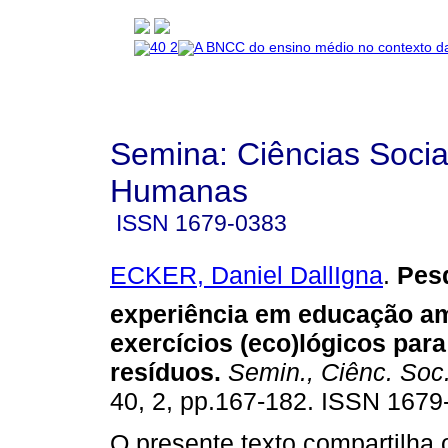
Semina: Ciências Socia
Humanas
ISSN
1679-0383
ECKER, Daniel DallIgna
.
Pes
experiência em educação am
exercícios (eco)lógicos par
resíduos
.
Semin., Ciênc. Soc
40, 2, pp.167-182. ISSN 1679
O presente texto compartilha 