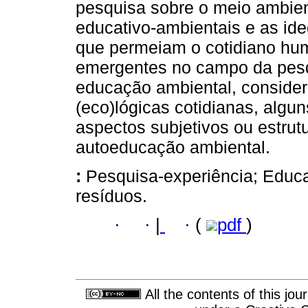
pesquisa sobre o meio ambien
educativo-ambientais e as id
que permeiam o cotidiano hu
emergentes no campo da pesq
educação ambiental, consider
(eco)lógicas cotidianas, alg
aspectos subjetivos ou estru
autoeducação ambiental.
:
Pesquisa-experiência; Educa
resíduos.
·
·
|
·
(
pdf
)
All the contents of this jo