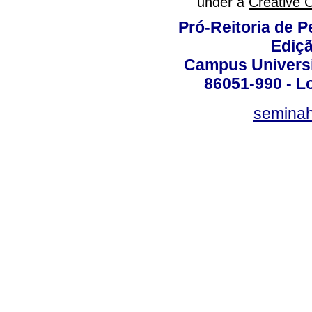
under a
Creative 
Pró-Reitoria de 
Ediç
Campus Universit
86051-990 - Lo
semina