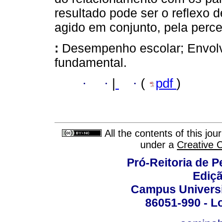
resultado pode ser o reflexo 
agido em conjunto, pela perc
:
Desempenho escolar; Envolv
fundamental.
·
·
|
·
(
pdf
)
All the contents of this jo
under a
Creative 
Pró-Reitoria de 
Ediç
Campus Universit
86051-990 - Lo