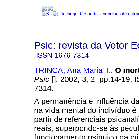
Psic: revista da Vetor E
ISSN
1676-7314
TRINCA, Ana Maria T.
.
O mort
Psic
[]. 2002, 3, 2, pp.14-19.
7314.
A permanência e influência d
na vida mental do indivíduo é 
partir de referenciais psicanal
reais, superpondo-se às pecul
funcionamento psíquico da cr