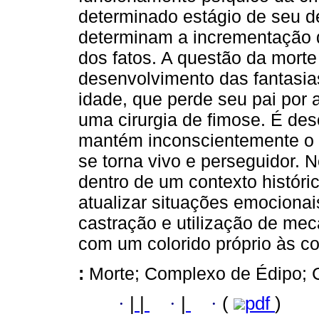
determinado estágio de seu d
determinam a incrementação d
dos fatos. A questão da morte 
desenvolvimento das fantasia
idade, que perde seu pai por
uma cirurgia de fimose. É des
mantém inconscientemente o 
se torna vivo e perseguidor. 
dentro de um contexto históri
atualizar situações emociona
castração e utilização de me
com um colorido próprio às co
:
Morte; Complexo de Édipo; Cir
·
|
|
·
|
·
(
pdf
)