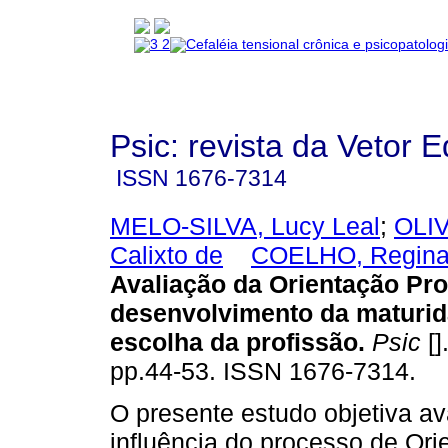
Psic: revista da Vetor E
ISSN
1676-7314
MELO-SILVA, Lucy Leal
;
OLIV
Calixto de
COELHO, Regina
Avaliação da Orientação Pro
desenvolvimento da maturid
escolha da profissão
.
Psic
[]
pp.44-53. ISSN 1676-7314.
O presente estudo objetiva ava
influência do processo de Ori