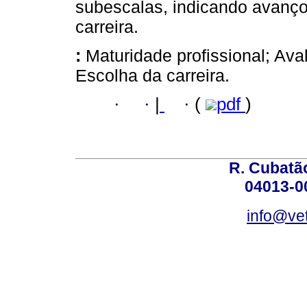
subescalas, indicando avanço
carreira.
:
Maturidade profissional; Ava
Escolha da carreira.
·
·
|
·
(
pdf
)
R. Cubatão
04013-0
info@vet