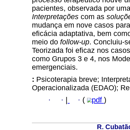
pacientes, observada por uma
Interpretações
com as
soluçõ
mudança em nove casos para 
eficácia adaptativa, bem com
meio do
follow-up
. Concluiu-s
Teorizada foi eficaz nos cas
como Grupos 3 e 4, nos Mode
emergenciais.
:
Psicoterapia breve; Interpre
Operacionalizada (EDAO); Rel
·
·
|
·
(
pdf
)
R. Cubatão