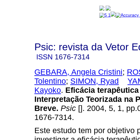
Psic: revista da Vetor E
ISSN
1676-7314
GEBARA, Angela Cristini
;
ROS
Tolentino
;
SIMON, Ryad
YA
Kayoko
.
Eficácia terapêutica
Interpretação Teorizada na 
Breve
.
Psic
[]. 2004, 5, 1, pp
1676-7314.
Este estudo tem por objetivo p
investigar a eficácia terapêuti