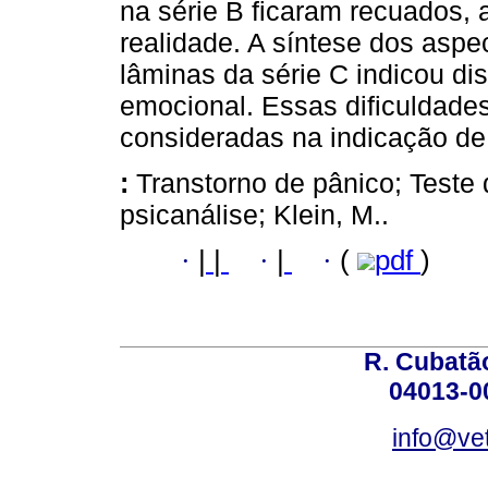
na série B ficaram recuados,
realidade. A síntese dos asp
lâminas da série C indicou di
emocional. Essas dificuldade
consideradas na indicação de 
:
Transtorno de pânico; Teste 
psicanálise; Klein, M..
·
|
|
·
|
·
(
pdf
)
R. Cubatão
04013-0
info@vet