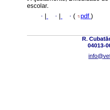
escolar.
·
|
·
|
·
(
pdf
)
R. Cubatão
04013-0
info@vet