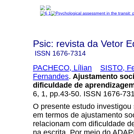
Psic: revista da Vetor E
ISSN
1676-7314
PACHECO, Lílian
SISTO, F
Fernandes
.
Ajustamento soci
dificuldade de aprendizage
6, 1, pp.43-50. ISSN 1676-73
O presente estudo investigou 
em termos de ajustamento soc
relacionam com dificuldade 
na escrita. Por meio do ADA