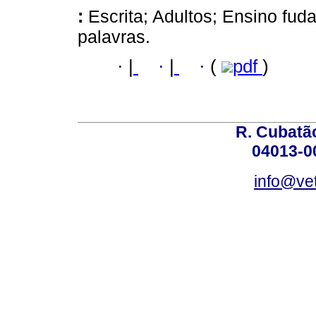
:
Escrita; Adultos; Ensino fu
palavras.
·
|
·
|
·
(
pdf
)
R. Cubatão
04013-0
info@vet