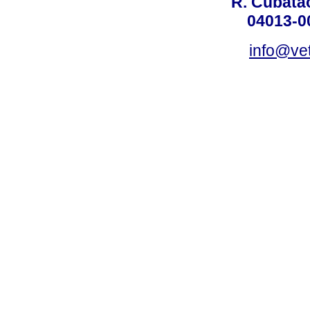
R. Cubatão
04013-0
info@vet