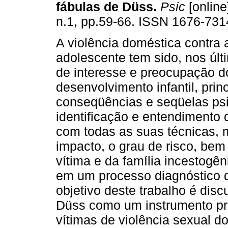
fábulas de Düss
.
Psic
[online
n.1, pp.59-66. ISSN 1676-731
A violência doméstica contra 
adolescente tem sido, nos últ
de interesse e preocupação d
desenvolvimento infantil, prin
conseqüências e seqüelas psi
identificação e entendimento 
com todas as suas técnicas, m
impacto, o grau de risco, be
vítima e da família incestogên
em um processo diagnóstico d
objetivo deste trabalho é disc
Düss como um instrumento pro
vítimas de violência sexual d